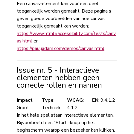
Een canvas-element kan voor een deel
toegankelijk worden gemaakt. Deze pagina's
geven goede voorbeelden van hoe canvas
toegankelijk gemaakt kan worden:
https://www.html5accessibility.com/tests/canv
as.html
en
https://pauljadam.com/demos/canvas.html
.
Issue nr. 5 - Interactieve
elementen hebben geen
correcte rollen en namen
Impact
:
Type
:
WCAG
:
EN
: 9.4.1.2
Groot
Techniek
4.1.2
In het hele spel staan interactieve elementen.
Bijvoorbeeld een “Start”-knop op het
beginscherm waarop een bezoeker kan klikken.