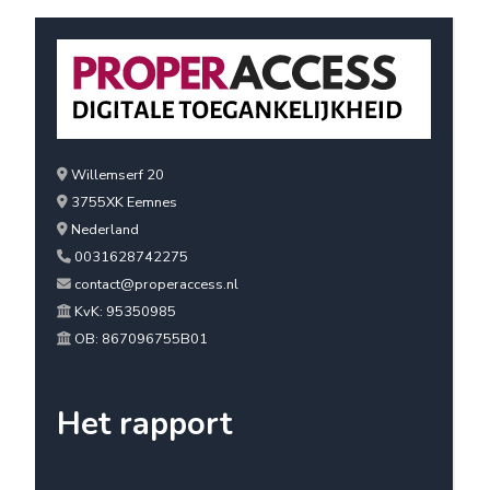
Willemserf 20
3755XK Eemnes
Nederland
0031628742275
contact@properaccess.nl
KvK: 95350985
OB: 867096755B01
Het rapport