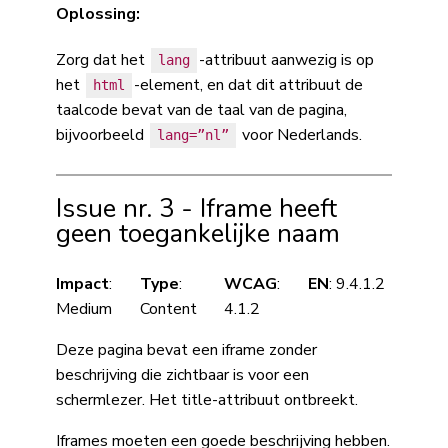
Oplossing:
Zorg dat het
-attribuut aanwezig is op
lang
het
-element, en dat dit attribuut de
html
taalcode bevat van de taal van de pagina,
bijvoorbeeld
voor Nederlands.
lang=”nl”
Issue nr. 3 - Iframe heeft
geen toegankelijke naam
Impact
:
Type
:
WCAG
:
EN
: 9.4.1.2
Medium
Content
4.1.2
Deze pagina bevat een iframe zonder
beschrijving die zichtbaar is voor een
schermlezer. Het title-attribuut ontbreekt.
Iframes moeten een goede beschrijving hebben.