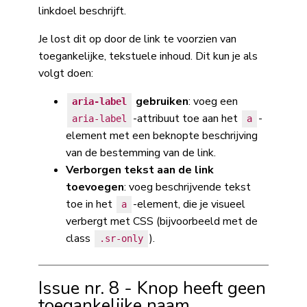
linkdoel beschrijft.
Je lost dit op door de link te voorzien van
toegankelijke, tekstuele inhoud. Dit kun je als
volgt doen:
gebruiken
: voeg een
aria-label
-attribuut toe aan het
-
aria-label
a
element met een beknopte beschrijving
van de bestemming van de link.
Verborgen tekst aan de link
toevoegen
: voeg beschrijvende tekst
toe in het
-element, die je visueel
a
verbergt met CSS (bijvoorbeeld met de
class
).
.sr-only
Issue nr. 8 - Knop heeft geen
toegankelijke naam