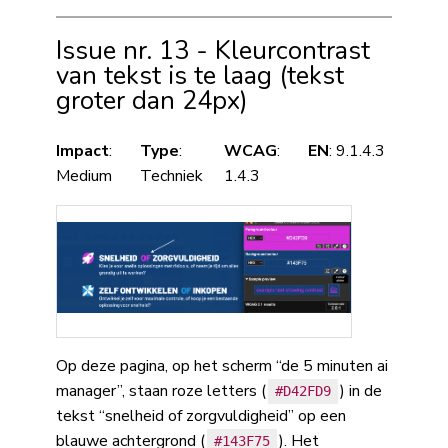
Issue nr. 13 - Kleurcontrast
van tekst is te laag (tekst
groter dan 24px)
Impact
:
Type
:
WCAG
:
EN
: 9.1.4.3
Medium
Techniek
1.4.3
Op deze pagina, op het scherm “de 5 minuten ai
manager”, staan roze letters (
) in de
#D42FD9
tekst “snelheid of zorgvuldigheid” op een
blauwe achtergrond (
). Het
#143F75