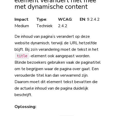
element verandert niet mee
met dynamische content
Impact
:
Type
:
WCAG
:
EN
: 9.2.4.2
Medium
Techniek
2.4.2
De inhoud van pagina’s verandert op deze
website dynamisch, terwijl de URL hetzelfde
blijft. Bij zo’n verandering moet de tekst in het
-element ook aangepast worden.
title
Blinde bezoekers gebruiken vaak de paginatitel
om te begrijpen waar de pagina over gaat. Een
verouderde titel kan dan verwarrend zijn.
Daarom moet dit element tekst bevatten die
de actuele inhoud van de pagina duidelijk
beschrijft.
Oplossing: