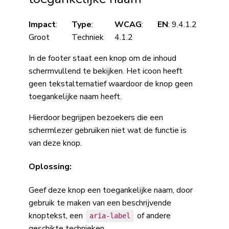
Impact
:
Type
:
WCAG
:
EN
: 9.4.1.2
Groot
Techniek
4.1.2
In de footer staat een knop om de inhoud
schermvullend te bekijken. Het icoon heeft
geen tekstalternatief waardoor de knop geen
toegankelijke naam heeft.
Hierdoor begrijpen bezoekers die een
schermlezer gebruiken niet wat de functie is
van deze knop.
Oplossing:
Geef deze knop een toegankelijke naam, door
gebruik te maken van een beschrijvende
knoptekst, een
of andere
aria-label
geschikte technieken.