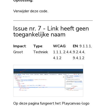
Oplossing:
Verwijder deze code.
Issue nr. 7 - Link heeft geen
toegankelijke naam
Impact
:
Type
:
WCAG
:
EN
: 9.1.1.1,
Groot
Techniek
1.1.1, 2.4.4,
9.2.4.4,
4.1.2
9.4.1.2
Op deze pagina fungeert het Playcanvas-logo