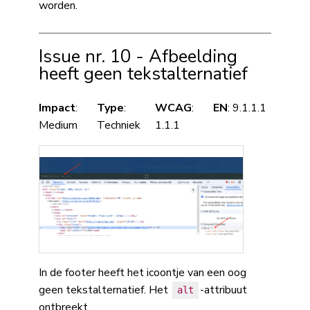
worden.
Issue nr. 10 - Afbeelding
heeft geen tekstalternatief
Impact
:
Type
:
WCAG
:
EN
: 9.1.1.1
Medium
Techniek
1.1.1
In de footer heeft het icoontje van een oog
geen tekstalternatief. Het
-attribuut
alt
ontbreekt.