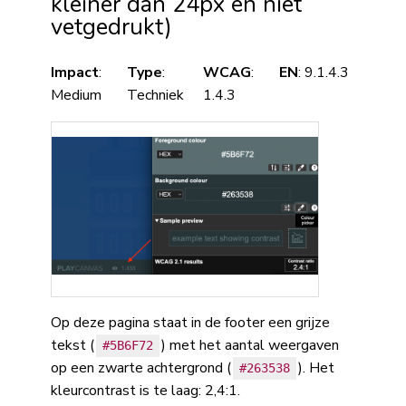
kleiner dan 24px en niet
vetgedrukt)
Impact
:
Type
:
WCAG
:
EN
: 9.1.4.3
Medium
Techniek
1.4.3
Op deze pagina staat in de footer een grijze
tekst (
) met het aantal weergaven
#5B6F72
op een zwarte achtergrond (
). Het
#263538
kleurcontrast is te laag: 2,4:1.