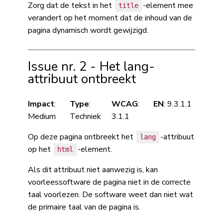
Zorg dat de tekst in het
-element mee
title
verandert op het moment dat de inhoud van de
pagina dynamisch wordt gewijzigd.
Issue nr. 2 - Het lang-
attribuut ontbreekt
Impact
:
Type
:
WCAG
:
EN
: 9.3.1.1
Medium
Techniek
3.1.1
Op deze pagina ontbreekt het
-attribuut
lang
op het
-element.
html
Als dit attribuut niet aanwezig is, kan
voorleessoftware de pagina niet in de correcte
taal voorlezen. De software weet dan niet wat
de primaire taal van de pagina is.