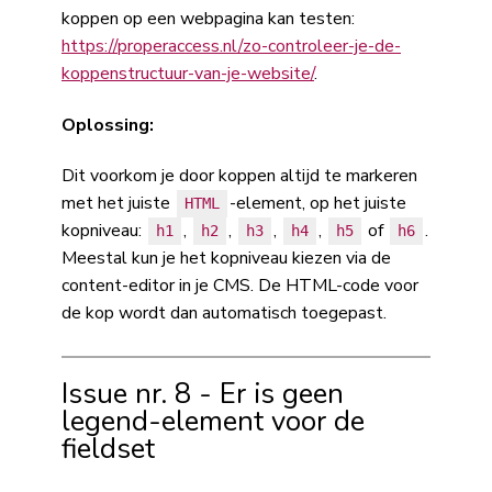
koppen op een webpagina kan testen:
https://properaccess.nl/zo-controleer-je-de-
koppenstructuur-van-je-website/
.
Oplossing:
Dit voorkom je door koppen altijd te markeren
met het juiste
-element, op het juiste
HTML
kopniveau:
,
,
,
,
of
.
h1
h2
h3
h4
h5
h6
Meestal kun je het kopniveau kiezen via de
content-editor in je CMS. De HTML-code voor
de kop wordt dan automatisch toegepast.
Issue nr. 8 - Er is geen
legend-element voor de
fieldset