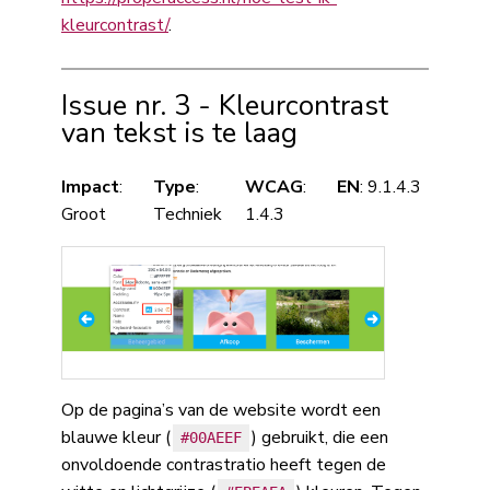
kleurcontrast/
.
Issue nr. 3 - Kleurcontrast
van tekst is te laag
Impact
:
Type
:
WCAG
:
EN
: 9.1.4.3
Groot
Techniek
1.4.3
Op de pagina’s van de website wordt een
blauwe kleur (
) gebruikt, die een
#00AEEF
onvoldoende contrastratio heeft tegen de