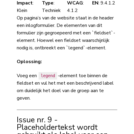
Impact
:
Type
:
WCAG
:
EN
: 9.4.1.2
Klein
Techniek
4.1.2
Op pagina’s van de website staat in de header
een inlogformulier. De elementen van dit
formulier zijn gegroepeerd met een `fieldset`-
element. Hoewel een fieldset waarschijnlijk
nodig is, ontbreekt een `legend`-element.
Oplossing:
Voeg een
-element toe binnen de
legend
fieldset en vul het met een beschrijvend label
om duidelijk het doel van de groep aan te
geven.
Issue nr. 9 -
Placeholdertekst wordt