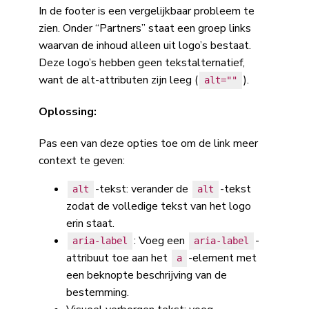
In de footer is een vergelijkbaar probleem te
zien. Onder “Partners” staat een groep links
waarvan de inhoud alleen uit logo’s bestaat.
Deze logo’s hebben geen tekstalternatief,
want de alt-attributen zijn leeg (
).
alt=""
Oplossing:
Pas een van deze opties toe om de link meer
context te geven:
-tekst: verander de
-tekst
alt
alt
zodat de volledige tekst van het logo
erin staat.
: Voeg een
-
aria-label
aria-label
attribuut toe aan het
-element met
a
een beknopte beschrijving van de
bestemming.