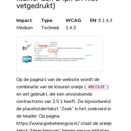
vetgedrukt)
Impact
:
Type
:
WCAG
:
EN
: 9.1.4.3
Medium
Techniek
1.4.3
Op de pagina’s van de website wordt de
combinatie van de kleuren oranje (
)
#8CC63F
en wit gebruikt, die een onvoldoende
contrastratio van 2,5:1 heeft. Zie bijvoorbeeld
de placeholdertekst “Zoek” in het zoekveld in
de header. Op pagina
https://www.gwbeheergooi.nl/ staat de oranje
tekst “Meer hierover” binnen nieuwsartikelen