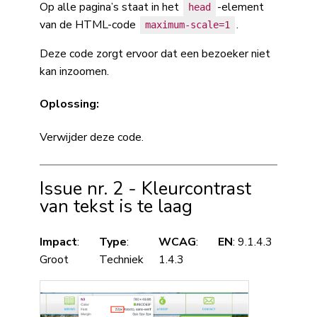
Op alle pagina’s staat in het
-element
head
van de HTML-code
.
maximum-scale=1
Deze code zorgt ervoor dat een bezoeker niet
kan inzoomen.
Oplossing:
Verwijder deze code.
Issue nr. 2 - Kleurcontrast
van tekst is te laag
Impact
:
Type
:
WCAG
:
EN
: 9.1.4.3
Groot
Techniek
1.4.3