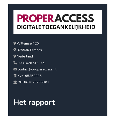
Willemserf 20
3755XK Eemnes
Nederland
0031628742275
contact@properaccess.nl
KvK: 95350985
OB: 867096755B01
Het rapport