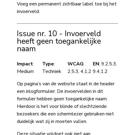
Voeg een permanent zichtbaar label toe bij het
invoerveld.
Issue nr. 10 - Invoerveld
heeft geen toegankelijke
naam
Impact
:
Type
:
WCAG
:
EN
: 9.2.5.3,
Medium
Techniek
2.5.3, 4.1.2
9.4.1.2
Op pagina’s van de website staat in de header
een inlogformulier. De invoervelden in dit
formulier hebben geen toegankelijke naam.
Hierdoor is het voor blinde of slechtziende
bezoekers die een schermlezer gebruiken niet
duidelijk wat zij in moeten vullen.
Deze situatie voldoet ook niet aan