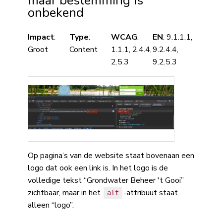
maar bestemming is
onbekend
Impact
:
Type
:
WCAG
:
EN
: 9.1.1.1,
Groot
Content
1.1.1, 2.4.4,
9.2.4.4,
2.5.3
9.2.5.3
Op pagina’s van de website staat bovenaan een
logo dat ook een link is. In het logo is de
volledige tekst “Grondwater Beheer 't Gooi”
zichtbaar, maar in het
-attribuut staat
alt
alleen “logo”.